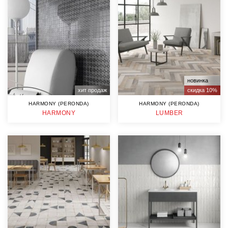
новинка
хит продаж
скидка 10%
HARMONY (PERONDA)
HARMONY (PERONDA)
HARMONY
LUMBER