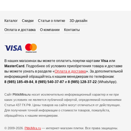
Каталог
Скидки
Статьи о плитке
3D-дизайн
Оплата и доставка
О компании
Контакты
В наших магазинах вы можете оплатить покупки картами
Visa
или
MasterCard
.
Подробнее об условиях приобретения товара и доставке
вы можете узнать в разделе «
Оплата и доставка
».
За дополнительной
информацией обращайтесь к нашим менеджерам по телефонам:
8 (985) 185-49-84
,
8 (985) 540-37-87
и
8 (985) 128-37-22
(WhatsApp).
Сайт
PlitkiMira.ru
носит исключительно информационный характер и ни при
каких условиях не является публичной офертой,
определяемой положениями
Статьи 437 ГК РФ. Цены товаров на сайте могут отличаться от действующих.
Для получения точной информации о стоимости товаров, пожалуйста,
обращайтесь к нашим менеджерам.
© 2009-2026.
PlitkiMira.ru
— интернет-магазин плитки.
Все права защищены.