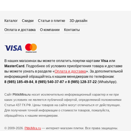
Каталог
Скидки
Статьи о плитке
3D-дизайн
Оплата и доставка
О компании
Контакты
В наших магазинах вы можете оплатить покупки картами
Visa
или
MasterCard
.
Подробнее об условиях приобретения товара и доставке
вы можете узнать в разделе «
Оплата и доставка
».
За дополнительной
информацией обращайтесь к нашим менеджерам по телефонам:
8 (985) 185-49-84
,
8 (985) 540-37-87
и
8 (985) 128-37-22
(WhatsApp).
Сайт
PlitkiMira.ru
носит исключительно информационный характер и ни при
каких условиях не является публичной офертой,
определяемой положениями
Статьи 437 ГК РФ. Цены товаров на сайте могут отличаться от действующих.
Для получения точной информации о стоимости товаров, пожалуйста,
обращайтесь к нашим менеджерам.
© 2009-2026.
PlitkiMira.ru
— интернет-магазин плитки.
Все права защищены.