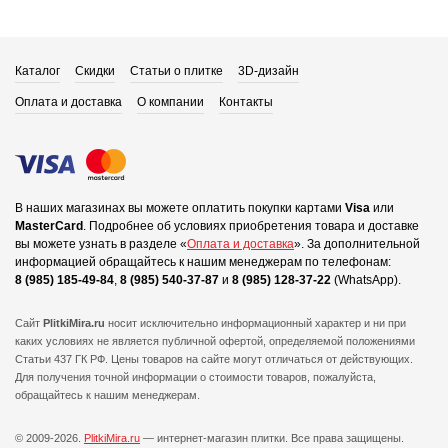
Каталог
Скидки
Статьи о плитке
3D-дизайн
Оплата и доставка
О компании
Контакты
В наших магазинах вы можете оплатить покупки картами
Visa
или
MasterCard
.
Подробнее об условиях приобретения товара и доставке
вы можете узнать в разделе «
Оплата и доставка
».
За дополнительной
информацией обращайтесь к нашим менеджерам по телефонам:
8 (985) 185-49-84
,
8 (985) 540-37-87
и
8 (985) 128-37-22
(WhatsApp).
Сайт
PlitkiMira.ru
носит исключительно информационный характер и ни при
каких условиях не является публичной офертой,
определяемой положениями
Статьи 437 ГК РФ. Цены товаров на сайте могут отличаться от действующих.
Для получения точной информации о стоимости товаров, пожалуйста,
обращайтесь к нашим менеджерам.
© 2009-2026.
PlitkiMira.ru
— интернет-магазин плитки.
Все права защищены.