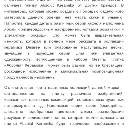
отличает плитку Absolut Keramika от других брендов. В
интерьерах, которые можно создать с помощью отделочного
материала данного бренда, нет места скуке и унынию.
Напротив, каждая деталь различных серий кафеля наполнена
ярким и жизнерадостным настроением, нотками романтики и
элегантной роскоши. Это может быть выразительная
нежность, которая в полной мере раскрыта в коллекции
керамики Desiree или очарование наступающей весны,
звучащей в чарующей серии Lima, или элегантная
сдержанность, воплощенная в наборе Mesina. Плитка
«Абсолют Керамика» может быть разной, но ее блестящее,
роскошное исполнение и максимальная композиционная
продуманность неизменны.
Отличительная черта настенных коллекций данной марки –
фотонанесение на плитку различных изображений:
изысканных цветочных композиций, великолепных кухонных
натюрмортов и т.д. Напольные серии также бесподобны:
элегантно подобранные цветовые гаммы, разнообразие
рисунков и великолепие панно, которые можно выложить из
плитки Absolut Keramika будят творческое воображение в