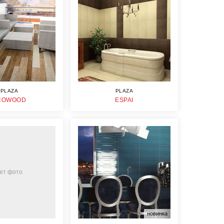
PLAZA
PLAZA
COWOOD
ESPAI
ет фото
новинка