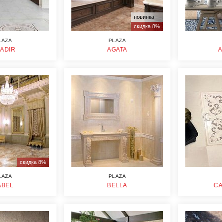
новинка
скидка 8%
LAZA
PLAZA
ADIR
AGATA
скидка 8%
LAZA
PLAZA
ABEL
BELLA
CA