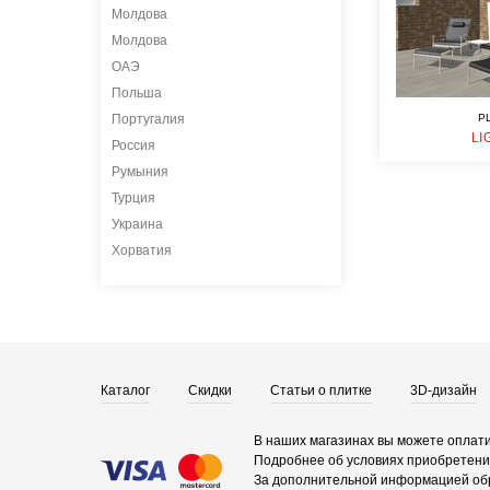
Молдова
Молдова
ОАЭ
Польша
Португалия
P
LI
Россия
Румыния
Турция
Украина
Хорватия
Каталог
Скидки
Статьи о плитке
3D-дизайн
В наших магазинах вы можете оплати
Подробнее об условиях приобретения
За дополнительной информацией об