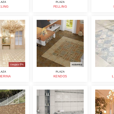
LAZA
PLAZA
ELING
FELLING
скидка 8%
новинка
LAZA
PLAZA
HERINA
KENDOS