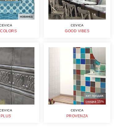
новинка
CEVICA
CEVICA
ECOLORS
GOOD VIBES
хит продаж
скидка 15%
CEVICA
CEVICA
PLUS
PROVENZA