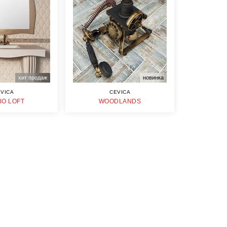
хит продаж
новинка
VICA
CEVICA
O LOFT
WOODLANDS