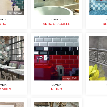
хит продаж
VICA
CEVICA
NTIC
ANTIC CRAQUELE
B
скидка 15%
VICA
CEVICA
 VIBES
METRO