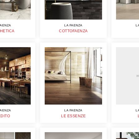
FAENZA
LA FAENZA
L
HETICA
COTTOFAENZA
н
FAENZA
LA FAENZA
L
EDITO
LE ESSENZE