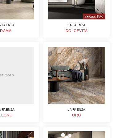
скидка 15%
A FAENZA
LA FAENZA
DAMA
DOLCEVITA
ет фото
A FAENZA
LA FAENZA
LEGNO
ORO