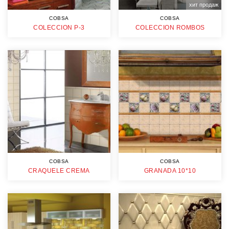
хит продаж
COBSA
COBSA
COLECCION P-3
COLECCION ROMBOS
COBSA
COBSA
CRAQUELE CREMA
GRANADA 10*10