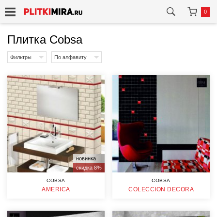
0
Плитка Cobsa
Фильтры
По алфавиту
новинка
скидка 8%
COBSA
COBSA
AMERICA
COLECCION DECORA