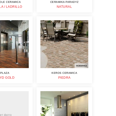
OLE CERAMICA
CERAMIKA PARADYZ
A / LADRILLO
NATURAL
новинка
PLAZA
KEROS CERAMICA
YD GOLD
PIEDRA
ет фото