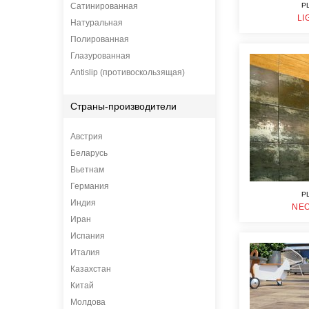
Сатинированная
P
LI
Натуральная
Полированная
Глазурованная
Antislip (противоскользящая)
Страны-производители
Австрия
Беларусь
Вьетнам
Германия
P
Индия
NE
Иран
Испания
Италия
Казахстан
Китай
Молдова