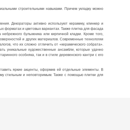
ециальными строительными навыками. Причем укладку можно
ния. Декораторы активно используют керамику, клинкер и
х форматах и цветовых вариантах. Также плитка для фасада
а небрежного булыжника или кирпичной кладки. Кроме того,
поверхностей и других материалов. Современные технологии
логов, что их сложно отличить от «керамического собрата».
ать уникальные художественные ансамбли, которые удачно
аринного особняка, так и в стиле деревенского кантри с его
ставить яркие акценты, оформив ей отдельные элементы. В
ему стильным и неповторимым. Также с помощью плитки для