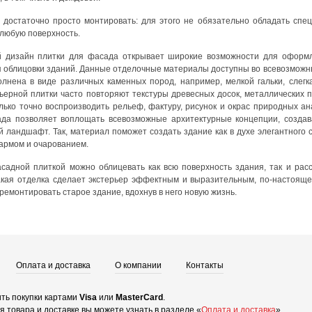
 достаточно просто монтировать: для этого не обязательно обладать сп
 любую поверхность.
 дизайн плитки для фасада открывает широкие возможности для оформле
я облицовки зданий. Данные отделочные материалы доступны во всевозможны
лнена в виде различных каменных пород, например, мелкой гальки, слегк
рьерной плитки часто повторяют текстуры древесных досок, металлических 
ько точно воспроизводить рельеф, фактуру, рисунок и окрас природных ана
да позволяет воплощать всевозможные архитектурные концепции, создав
 ландшафт. Так, материал поможет создать здание как в духе элегантного ст
рмом и очарованием.
садной плиткой можно облицевать как всю поверхность здания, так и рас
акая отделка сделает экстерьер эффектным и выразительным, по-настоящ
емонтировать старое здание, вдохнув в него новую жизнь.
Оплата и доставка
О компании
Контакты
ть покупки картами
Visa
или
MasterCard
.
 товара и доставке вы можете узнать в разделе «
Оплата и доставка
».