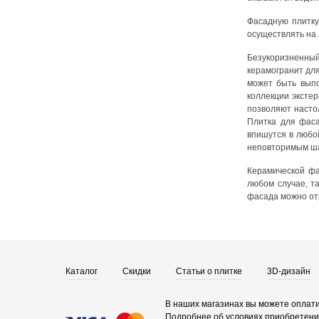
Фасадную плитку
осуществлять на
Безукоризненный
керамогранит дл
может быть выпо
коллекции эксте
позволяют настол
Плитка для фаса
впишутся в любой
неповторимым ша
Керамической фа
любом случае, т
фасада можно отр
Каталог
Скидки
Статьи о плитке
3D-дизайн
В наших магазинах вы можете оплати
Подробнее об условиях приобретения