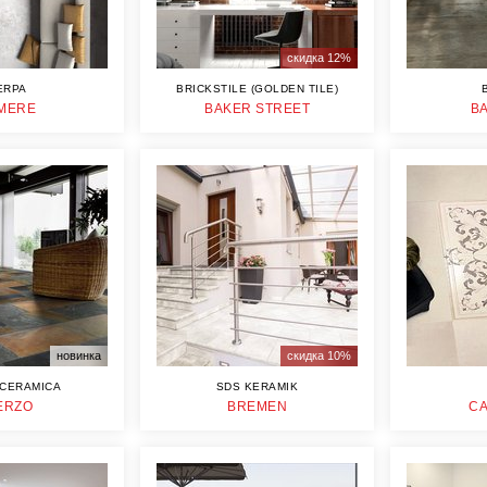
скидка 12%
ERPA
BRICKSTILE (GOLDEN TILE)
MERE
BAKER STREET
B
новинка
скидка 10%
CERAMICA
SDS KERAMIK
ERZO
BREMEN
CA