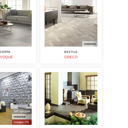
новинка
CERPA
BESTILE
EVOQUE
GRECO
хит продаж
новинка
скидка 1%