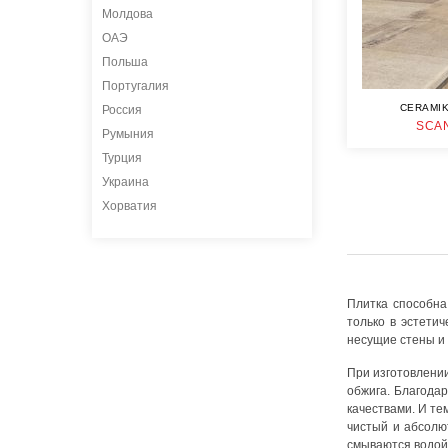
Молдова
ОАЭ
Польша
Португалия
CERAMIK
Россия
SCA
Румыния
Турция
Украина
Хорватия
Плитка способна
только в эстети
несущие стены и 
При изготовлении
обжига. Благода
качествами. И те
чистый и абсолю
смываются водой,