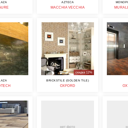
LAZA
AZTECA
MONOP
GURE
MACCHIA VECCHIA
MURALL
скидка 12%
LAZA
BRICKSTILE (GOLDEN TILE)
OTECH
OXFORD
OX
нет фото
н