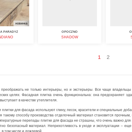
новинка
A PARADYZ
OPOCZNO
O
NDIANO
SHADOW
1
2
 преображать не только интерьеры, но и экстерьеры. Все чаще владельцы
ческих целях. Фасадная плитка очень функциональна: она предохраняет з
выступает в качестве утеплителя.
 плитки для фасада используют глину, песок, красители и специальные доб
ря такому способу производства отделочный материал становится прочным,
мпературные перепады плитке для фасада не страшны, что очень важно для н
тно безопасный материал. Неприхотливость в уходе и эксплуатации – еще о
 в том числе и дождевой.