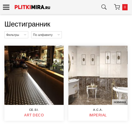
0
Шестигранник
Фильтры
По алфавиту
новинка
CE.SI.
A.C.A.
ART DECO
IMPERIAL