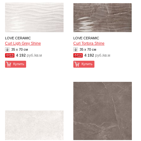
LOVE CERAMIC
LOVE CERAMIC
Curl Ligh Grey Shine
Curl Tortora Shine
35 x 70 см
35 x 70 см
4 192
руб./кв.м
4 192
руб./кв.м
4413
4413
Купить
Купить