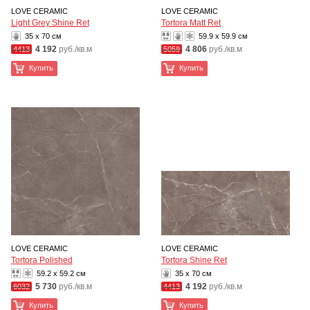
LOVE CERAMIC
LOVE CERAMIC
Light Grey Shine Ret
Tortora Matt Ret
35 x 70 см
59.9 x 59.9 см
4 192
руб./кв.м
4 806
руб./кв.м
4413
5059
Купить
Купить
LOVE CERAMIC
LOVE CERAMIC
Tortora Polished
Tortora Shine Ret
59.2 x 59.2 см
35 x 70 см
5 730
руб./кв.м
4 192
руб./кв.м
6032
4413
Купить
Купить