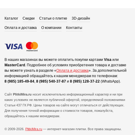
Каталог
Скидки
Статьи о плитке
3D-дизайн
Оплата и доставка
О компании
Контакты
В наших магазинах вы можете оплатить покупки картами
Visa
или
MasterCard
.
Подробнее об условиях приобретения товара и доставке
вы можете узнать в разделе «
Оплата и доставка
».
За дополнительной
информацией обращайтесь к нашим менеджерам по телефонам:
8 (985) 185-49-84
,
8 (985) 540-37-87
и
8 (985) 128-37-22
(WhatsApp).
Сайт
PlitkiMira.ru
носит исключительно информационный характер и ни при
каких условиях не является публичной офертой,
определяемой положениями
Статьи 437 ГК РФ. Цены товаров на сайте могут отличаться от действующих.
Для получения точной информации о стоимости товаров, пожалуйста,
обращайтесь к нашим менеджерам.
© 2009-2026.
PlitkiMira.ru
— интернет-магазин плитки.
Все права защищены.