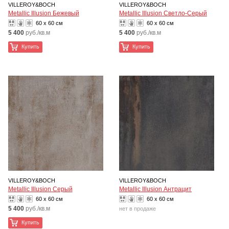
VILLEROY&BOCH
VILLEROY&BOCH
Metallic Illusion Бежевый
Metallic Illusion Светло-Серый
60 x 60 см
60 x 60 см
5 400
руб./кв.м
5 400
руб./кв.м
Купить
Купить
VILLEROY&BOCH
VILLEROY&BOCH
Metallic Illusion Серый
Metallic Illusion Антрацит
60 x 60 см
60 x 60 см
5 400
руб./кв.м
нет в продаже
Купить