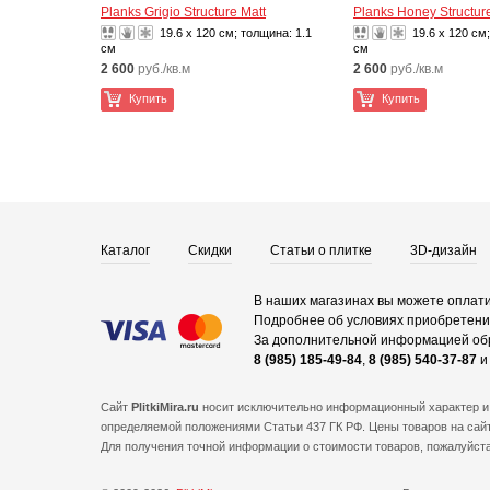
Planks Grigio Structure Matt
Planks Honey Structur
19.6 x 120 см; толщина:
1.1
19.6 x 120 см
см
см
2 600
руб./кв.м
2 600
руб./кв.м
Купить
Купить
Каталог
Скидки
Статьи о плитке
3D-дизайн
В наших магазинах вы можете оплати
Подробнее об условиях приобретения
За дополнительной информацией об
8 (985) 185-49-84
,
8 (985) 540-37-87
Сайт
PlitkiMira.ru
носит исключительно информационный характер и 
определяемой положениями Статьи 437 ГК РФ. Цены товаров на сайт
Для получения точной информации о стоимости товаров, пожалуйст