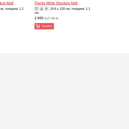
ure Matt
Planks White Structure Matt
 см; толщина:
1.1
19.6 x 120 см; толщина:
1.1
см
2 600
руб./кв.м
Купить