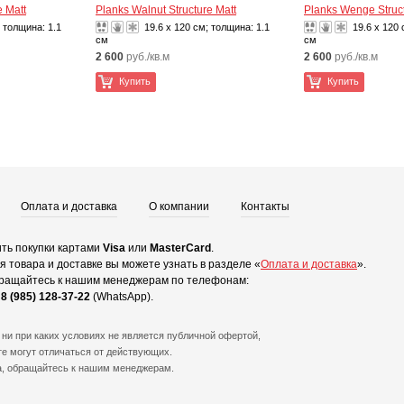
e Matt
Planks Walnut Structure Matt
Planks Wenge Struct
; толщина:
1.1
19.6 x 120 см; толщина:
1.1
19.6 x 120
см
см
2 600
руб./кв.м
2 600
руб./кв.м
Купить
Купить
Оплата и доставка
О компании
Контакты
ть покупки картами
Visa
или
MasterCard
.
 товара и доставке вы можете узнать в разделе «
Оплата и доставка
».
ращайтесь к нашим менеджерам по телефонам:
и
8 (985) 128-37-22
(WhatsApp).
ни при каких условиях не является публичной офертой,
е могут отличаться от действующих.
а, обращайтесь к нашим менеджерам.