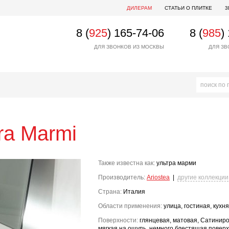
ДИЛЕРАМ
СТАТЬИ О ПЛИТКЕ
3
8 (
925
) 165-74-06
8 (
985
)
ДЛЯ ЗВОНКОВ ИЗ МОСКВЫ
ДЛЯ ЗВ
tra Marmi
Также известна как:
ультра марми
Производитель:
Ariostea
|
другие коллекции
Страна:
Италия
Области применения:
улица, гостиная, кухня
Поверхности:
глянцевая, матовая, Сатиниро
мягкая на ощупь, немного блестящая поверх