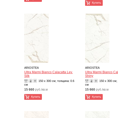
Купить
ARIOSTEA
ARIOSTEA
Ultra Marmi Bianco Calacatta Lev.
Ultra Marmi Bianco Ca
Silk
Shiny
150 x 300 см; толщина:
0.6
150 x 300 см;
см
см
15 660
руб./кв.м
15 660
руб./кв.м
Купить
Купить