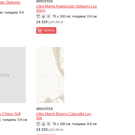
ARIOSTEA
ato Statuario
Ultra Marmi Arabescato Statuario Luc
Shiny
см; толщина:
0.6
75 x 150 см; толщина:
0.6 см
14 310
руб./кв.м
Купить
фото
ARIOSTEA
o Chiaro Soft
Ultra Marmi Bianco Calacatta Lev.
Silk
м; толщина:
0.6 см
75 x 150 см; толщина:
0.6 см
14 310
руб./кв.м