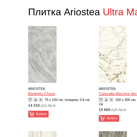
Плитка Ariostea
Ultra M
ARIOSTEA
ARIOSTEA
Bardiglio Chiaro
Calacatta Macchia Vec
75 x 150 см; толщина:
0.6 см
150 x 300 см;
см
14 310
руб./кв.м
15 660
руб./кв.м
Купить
Купить