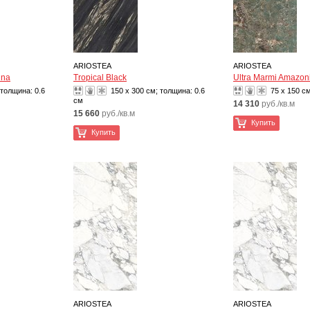
ARIOSTEA
ARIOSTEA
ina
Tropical Black
Ultra Marmi Amazoni
 толщина:
0.6
150 x 300 см; толщина:
0.6
75 x 150 с
см
14 310
руб./кв.м
15 660
руб./кв.м
Купить
Купить
ARIOSTEA
ARIOSTEA