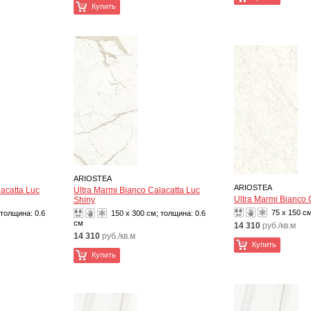
Купить
ARIOSTEA
ARIOSTEA
lacatta Luc
Ultra Marmi Bianco Calacatta Luc
Ultra Marmi Bianco C
Shiny
75 x 150 с
 толщина:
0.6
150 x 300 см; толщина:
0.6
см
14 310
руб./кв.м
14 310
руб./кв.м
Купить
Купить