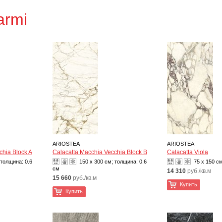
armi
ARIOSTEA
ARIOSTEA
chia Block A
Calacatta Macchia Vecchia Block B
Calacatta Viola
 толщина:
0.6
150 x 300 см; толщина:
0.6
75 x 150 с
см
14 310
руб./кв.м
15 660
руб./кв.м
Купить
Купить