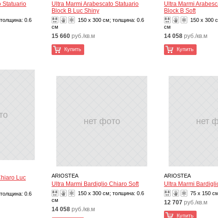
 Statuario
Ultra Marmi Arabescato Statuario
Ultra Marmi Arabesc
Block B Luc Shiny
Block B Soft
 толщина:
0.6
150 x 300 см; толщина:
0.6
150 x 300 
см
см
15 660
руб./кв.м
14 058
руб./кв.м
Купить
Купить
то
нет фото
нет 
ARIOSTEA
ARIOSTEA
Chiaro Luc
Ultra Marmi Bardiglio Chiaro Soft
Ultra Marmi Bardigli
150 x 300 см; толщина:
0.6
75 x 150 с
 толщина:
0.6
см
12 707
руб./кв.м
14 058
руб./кв.м
Купить