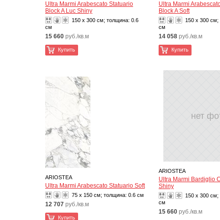
Ultra Marmi Arabescato Statuario
Ultra Marmi Arabescato
Block A Luc Shiny
Block A Soft
150 x 300 см; толщина:
0.6
150 x 300 см;
см
см
15 660
руб./кв.м
14 058
руб./кв.м
Купить
Купить
нет фо
ARIOSTEA
ARIOSTEA
Ultra Marmi Bardiglio 
Ultra Marmi Arabescato Statuario Soft
Shiny
75 x 150 см; толщина:
0.6 см
150 x 300 см;
см
12 707
руб./кв.м
15 660
руб./кв.м
Купить