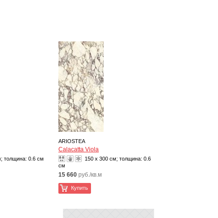
ARIOSTEA
Calacatta Viola
м; толщина:
0.6 см
150 x 300 см; толщина:
0.6
см
15 660
руб./кв.м
Купить