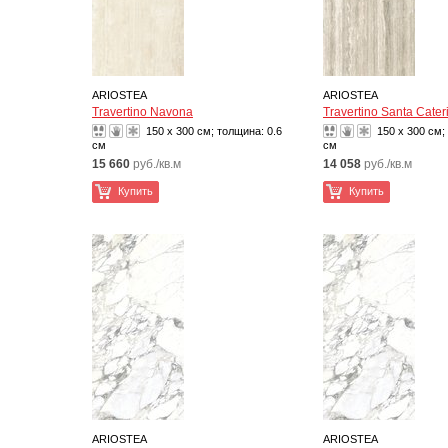
ARIOSTEA
ARIOSTEA
Travertino Navona
Travertino Santa Cater
150 x 300 см; толщина:
0.6
150 x 300 см;
см
см
15 660
руб./кв.м
14 058
руб./кв.м
Купить
Купить
ARIOSTEA
ARIOSTEA