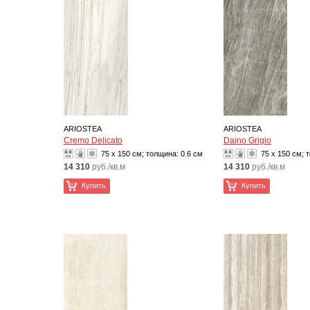
ARIOSTEA
ARIOSTEA
Cremo Delicato
Daino Grigio
75 x 150 см; толщина:
0.6 см
75 x 150 см; 
14 310
руб./кв.м
14 310
руб./кв.м
Купить
Купить