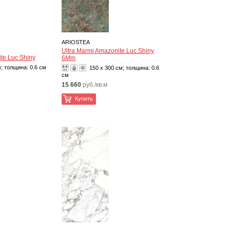
ARIOSTEA
Ultra Marmi Amazonite Luc Shiny
te Luc Shiny
6Mm
м; толщина:
0.6 см
150 x 300 см; толщина:
0.6
см
15 660
руб./кв.м
Купить