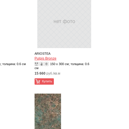
нет фото
ARIOSTEA
Pulpis Bronze
м; толщина:
0.6 см
150 x 300 см; толщина:
0.6
см
15 660
руб./кв.м
Купить