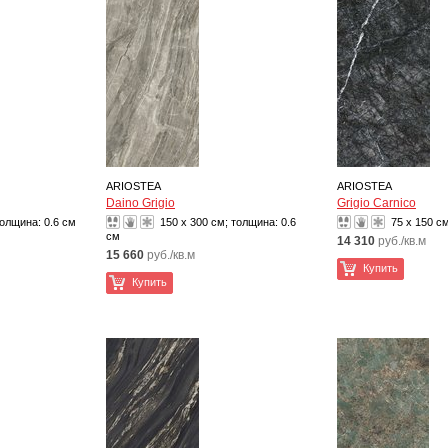
ARIOSTEA
ARIOSTEA
Daino Grigio
Grigio Carnico
толщина:
0.6 см
150 x 300 см; толщина:
0.6
75 x 150 с
см
14 310
руб./кв.м
15 660
руб./кв.м
Купить
Купить