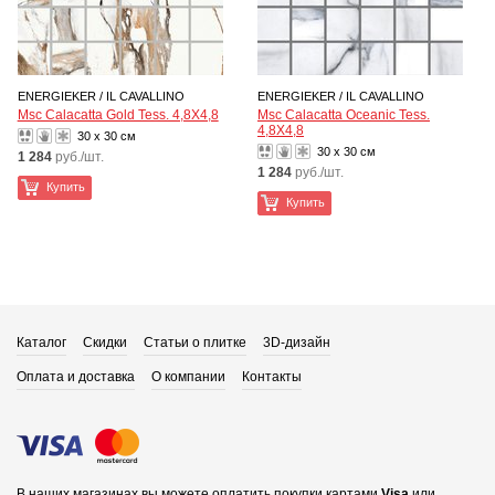
ENERGIEKER / IL CAVALLINO
ENERGIEKER / IL CAVALLINO
Msc Calacatta Gold Tess. 4,8X4,8
Msc Calacatta Oceanic Tess.
4,8X4,8
30 x 30 см
30 x 30 см
1 284
руб./шт.
1 284
руб./шт.
Купить
Купить
Каталог
Скидки
Статьи о плитке
3D-дизайн
Оплата и доставка
О компании
Контакты
В наших магазинах вы можете оплатить покупки картами
Visa
или