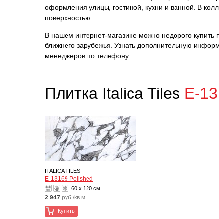
оформления улицы, гостиной, кухни и ванной. В ко
поверхностью.
В нашем интернет-магазине можно недорого купить пли
ближнего зарубежья. Узнать дополнительную информ
менеджеров по телефону.
Плитка Italica Tiles
E-13
ITALICA TILES
E-13169 Polished
60 x 120 см
2 947
руб./кв.м
Купить