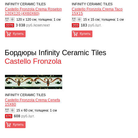
INFINITY CERAMIC TILES
INFINITY CERAMIC TILES
Castello Fronzola Crema Roseton
Castello Fronzola Crema Taco
120X120 (4X60X60)
15X15
120 x 120 см; толщина:
1 см
15 x 15 см; толщина:
1 см
3 038
руб./комплект
183
руб./шт.
3376
203
Купить
Купить
Бордюры Infinity Ceramic Tiles
Castello Fronzola
INFINITY CERAMIC TILES
Castello Fronzola Crema Cenefa
15X60
15 x 60 см; толщина:
1 см
608
руб./шт.
676
Купить