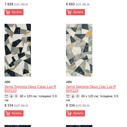
7 829
руб./кв.м
6 693
руб./кв.м
Купить
Купить
ABK
ABK
Sensi Signoria Opus Calac.Lux R
Sensi Signoria Opus Lilac Lux R
60X120
60X120
60 x 120 см; толщина:
0.9
60 x 120 см; толщина:
0.9
см
см
8 334
руб./кв.м
8 334
руб./кв.м
Купить
Купить