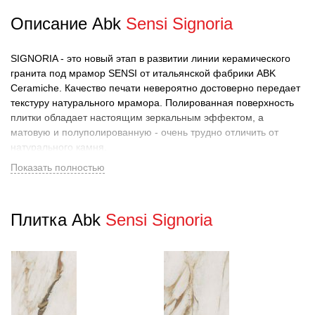
Описание Abk
Sensi Signoria
SIGNORIA - это новый этап в развитии линии керамического
гранита под мрамор SENSI от итальянской фабрики ABK
Ceramiche. Качество печати невероятно достоверно передает
текстуру натурального мрамора. Полированная поверхность
плитки обладает настоящим зеркальным эффектом, а
матовую и полуполированную - очень трудно отличить от
натурального камня.
Показать полностью
Все рисунки мрамора отобранные для создания коллекции
обладают уникальной графикой, не имеющей аналогов у
других производителей, а цветовая палитра способна
Плитка Abk
Sensi Signoria
удовлетворить большинство запросов покупателей, поскольку
отобраны самые трендовые цвета мрамора.
Широкая гамма форматов, от 60х120 до 120х280, позволяет
использовать плитку этой серии в совершенно разных
проектах, гармонично наполняя пространство помещения
изысканной структурой мрамора необходимого для каждого