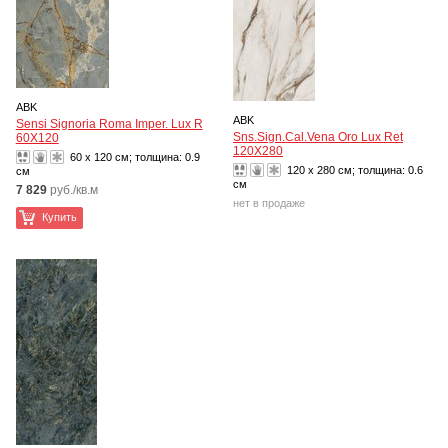
ABK
ABK
Sensi Signoria Roma Imper. Lux R
Sns.Sign.Cal.Vena Oro Lux Ret
60X120
120X280
60 x 120 см; толщина:
0.9
120 x 280 см; толщина:
0.6
см
см
7 829
руб./кв.м
нет в продаже
Купить