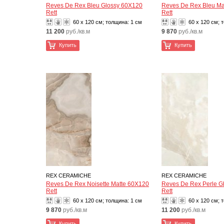
Reves De Rex Bleu Glossy 60X120
Reves De Rex Bleu Ma
Rett
Rett
60 x 120 см; толщина:
1 см
60 x 120 см; 
11 200
руб./кв.м
9 870
руб./кв.м
Купить
Купить
REX CERAMICHE
REX CERAMICHE
Reves De Rex Noisette Matte 60X120
Reves De Rex Perle G
Rett
Rett
60 x 120 см; толщина:
1 см
60 x 120 см; 
9 870
руб./кв.м
11 200
руб./кв.м
Купить
Купить