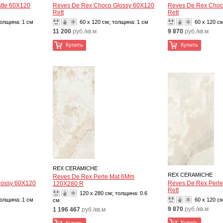
tte 60X120
Reves De Rex Choco Glossy 60X120
Reves De Rex Choc
Rett
Rett
толщина:
1 см
60 x 120 см; толщина:
1 см
60 x 120 с
11 200
руб./кв.м
9 870
руб./кв.м
Купить
Купить
REX CERAMICHE
REX CERAMICHE
Reves De Rex Perle Mat 6Mm
lossy 60X120
Reves De Rex Perle
120X280 R
Rett
120 x 280 см; толщина:
0.6
толщина:
1 см
60 x 120 с
см
9 870
руб./кв.м
1 196 467
руб./кв.м
Купить