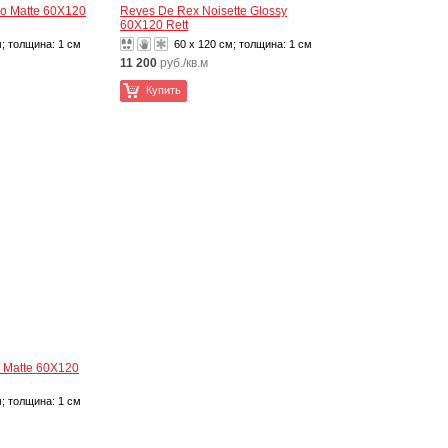
o Matte 60X120
Reves De Rex Noisette Glossy
60X120 Rett
м; толщина:
1 см
60 x 120 см; толщина:
1 см
11 200
руб./кв.м
Купить
 Matte 60X120
м; толщина:
1 см