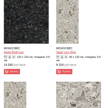
MONOCIBEC
MONOCIBEC
Deep Rett+Lev
Salar Lev.+Ret.
120 x 120 см; толщина:
0.9
60 x 120 см; толщина:
0.9
см
см
14 292
руб./кв.м
9 324
руб./кв.м
Купить
Купить