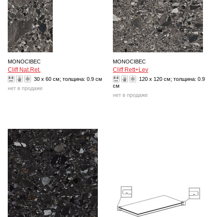
MONOCIBEC
MONOCIBEC
Cliff Nat.Ret.
Cliff Rett+Lev
30 x 60 см; толщина:
0.9 см
120 x 120 см; толщина:
0.9
см
нет в продаже
нет в продаже