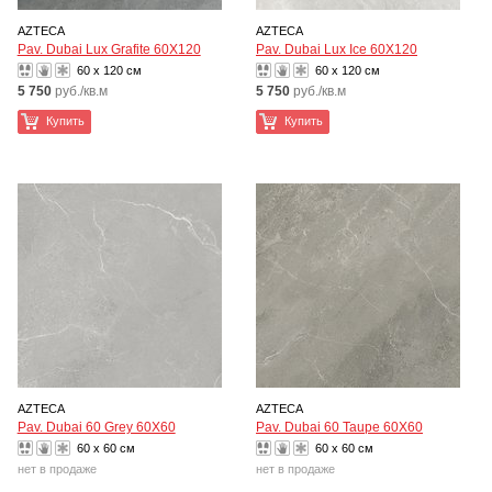
AZTECA
AZTECA
Pav. Dubai Lux Grafite 60X120
Pav. Dubai Lux Ice 60X120
60 x 120 см
60 x 120 см
5 750
руб./кв.м
5 750
руб./кв.м
Купить
Купить
AZTECA
AZTECA
Pav. Dubai 60 Grey 60X60
Pav. Dubai 60 Taupe 60X60
60 x 60 см
60 x 60 см
нет в продаже
нет в продаже