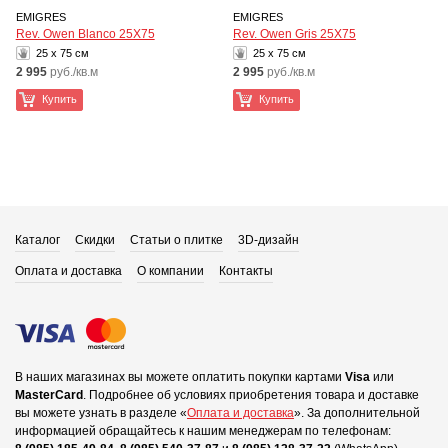
EMIGRES
EMIGRES
Rev. Owen Blanco 25X75
Rev. Owen Gris 25X75
25 x 75 см
25 x 75 см
2 995
руб./кв.м
2 995
руб./кв.м
Купить
Купить
Каталог
Скидки
Статьи о плитке
3D-дизайн
Оплата и доставка
О компании
Контакты
В наших магазинах вы можете оплатить покупки картами
Visa
или
MasterCard
.
Подробнее об условиях приобретения товара и доставке
вы можете узнать в разделе «
Оплата и доставка
».
За дополнительной
информацией обращайтесь к нашим менеджерам по телефонам: