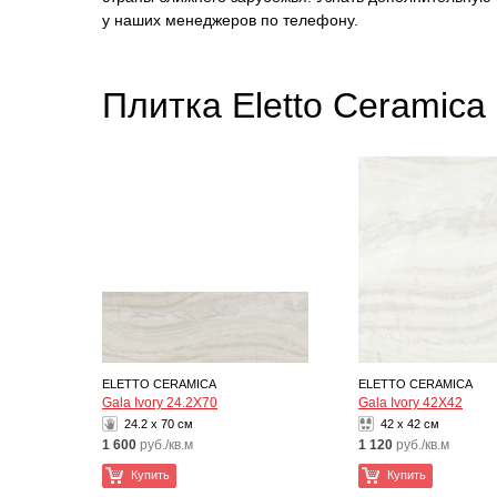
у наших менеджеров по телефону.
Плитка Eletto Ceramica
ELETTO CERAMICA
ELETTO CERAMICA
Gala Ivory 24.2X70
Gala Ivory 42X42
24.2 x 70 см
42 x 42 см
1 600
руб./кв.м
1 120
руб./кв.м
Купить
Купить