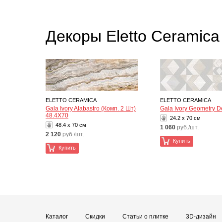
Декоры Eletto Ceramic
ELETTO CERAMICA
ELETTO CERAMICA
Gala Ivory Alabastro (Комп. 2 Шт)
Gala Ivory Geometry D
48.4X70
24.2 x 70 см
48.4 x 70 см
1 060
руб./шт.
2 120
руб./шт.
Купить
Купить
Каталог
Скидки
Статьи о плитке
3D-дизайн