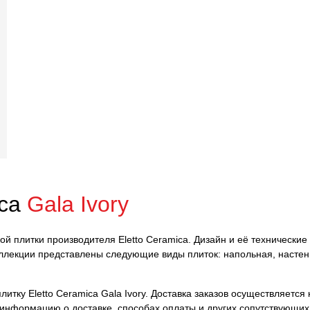
ica
Gala Ivory
ской плитки производителя Eletto Ceramica. Дизайн и её технически
коллекции представлены следующие виды плиток: напольная, насте
тку Eletto Ceramica Gala Ivory. Доставка заказов осуществляется к
 информацию о доставке, способах оплаты и других сопутствующих