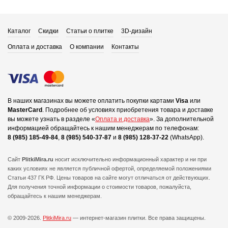
Каталог
Скидки
Статьи о плитке
3D-дизайн
Оплата и доставка
О компании
Контакты
В наших магазинах вы можете оплатить покупки картами
Visa
или
MasterCard
.
Подробнее об условиях приобретения товара и доставке
вы можете узнать в разделе «
Оплата и доставка
».
За дополнительной
информацией обращайтесь к нашим менеджерам по телефонам:
8 (985) 185-49-84
,
8 (985) 540-37-87
и
8 (985) 128-37-22
(WhatsApp).
Сайт
PlitkiMira.ru
носит исключительно информационный характер и ни при
каких условиях не является публичной офертой,
определяемой положениями
Статьи 437 ГК РФ. Цены товаров на сайте могут отличаться от действующих.
Для получения точной информации о стоимости товаров, пожалуйста,
обращайтесь к нашим менеджерам.
© 2009-2026.
PlitkiMira.ru
— интернет-магазин плитки.
Все права защищены.