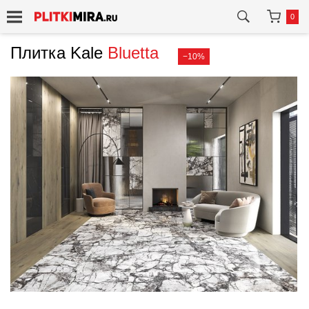
0
Плитка Kale
Bluetta
−10%