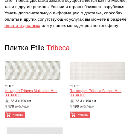
Etile Tribeca. Доставка заказов осуществляется как по Москве,
так и в другие регионы России и страны ближнего зарубежья.
Узнать дополнительную информацию о доставке, способах
оплаты и других сопутствующих услугах вы можете в разделе
оплата и доставка
или у наших менеджеров по телефону.
Плитка Etile
Tribeca
ETILE
ETILE
Hexagon Tribeca Multicolor Matt
Rectangles Tribeca Blanco Matt
33.3X100
33.3X100
33.3 x 100 см
33.3 x 100 см
4 470
руб./кв.м
4 490
руб./кв.м
Купить
Купить