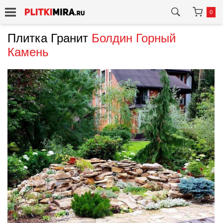
0
Плитка Гранит
Болдин Горный
Камень