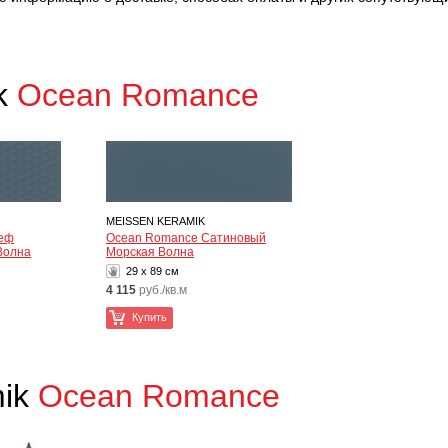
ik
Ocean Romance
MEISSEN KERAMIK
ьеф
Ocean Romance Сатиновый
Волна
Морская Волна
29 x 89 см
4 115
руб./кв.м
Купить
mik
Ocean Romance