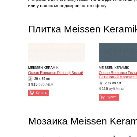
или у наших менеджеров по телефону.
Плитка Meissen Keram
MEISSEN KERAMIK
MEISSEN KERAMIK
Ocean Romance Рельеф Белый
Ocean Romance Рел
Сатиновый Морская 
29 x 89 см
29 x 89 см
3 915
руб./кв.м
4 115
руб./кв.м
Купить
Купить
Мозаика Meissen Kera