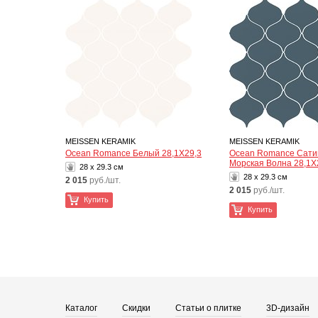
MEISSEN KERAMIK
MEISSEN KERAMIK
Ocean Romance Белый 28,1X29,3
Ocean Romance Сат
Морская Волна 28,1X
28 x 29.3 см
28 x 29.3 см
2 015
руб./шт.
2 015
руб./шт.
Купить
Купить
Каталог
Скидки
Статьи о плитке
3D-дизайн