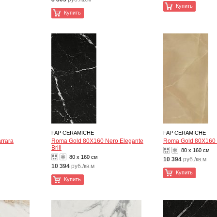
Купить
Купить
FAP CERAMICHE
FAP CERAMICHE
rrara
Roma Gold 80X160 Nero Elegante
Roma Gold 80X160 O
Brill
80 x 160 см
80 x 160 см
10 394
руб./кв.м
10 394
руб./кв.м
Купить
Купить