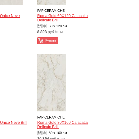
FAP CERAMICHE
Onice Neve
Roma Gold 60X120 Calacatta
Delicato Brill
60 x 120 см
8 803
руб./кв.м
Купить
FAP CERAMICHE
nice Neve Brill
Roma Gold 80X160 Calacatta
Delicato Brill
80 x 160 см
10 394
руб./кв.м