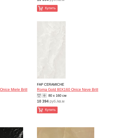
Купить
FAP CERAMICHE
nice Miele Brill
Roma Gold 80X160 Onice Neve Brill
80 x 160 см
10 394
руб./кв.м
Купить