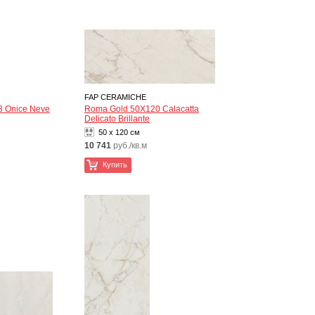
FAP CERAMICHE
 Onice Neve
Roma Gold 50X120 Calacatta
Delicato Brillante
50 x 120 см
10 741
руб./кв.м
Купить