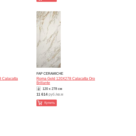
FAP CERAMICHE
 Calacatta
Roma Gold 120X278 Calacatta Oro
Brillante
120 x 278 см
11 614
руб./кв.м
Купить