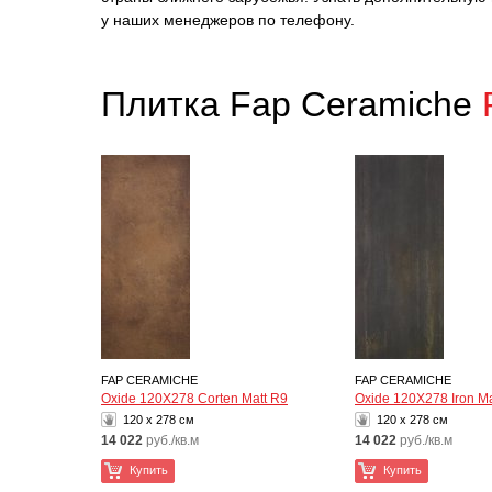
у наших менеджеров по телефону.
Плитка Fap Ceramiche
FAP CERAMICHE
FAP CERAMICHE
Oxide 120X278 Corten Matt R9
Oxide 120X278 Iron Ma
120 x 278 см
120 x 278 см
14 022
руб./кв.м
14 022
руб./кв.м
Купить
Купить