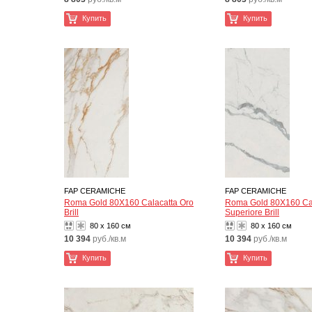
Купить
Купить
FAP CERAMICHE
FAP CERAMICHE
Roma Gold 80X160 Calacatta Oro
Roma Gold 80X160 Ca
Brill
Superiore Brill
80 x 160 см
80 x 160 см
10 394
руб./кв.м
10 394
руб./кв.м
Купить
Купить