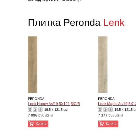
Плитка Peronda
Lenk
PERONDA
PERONDA
Lenk Honey As/19,5X121,5/C/R
Lenk Maple As/19,5X1
19.5 x 121.5 см
19.5 x 121.5 
7 096
руб./кв.м
7 377
руб./кв.м
Купить
Купить