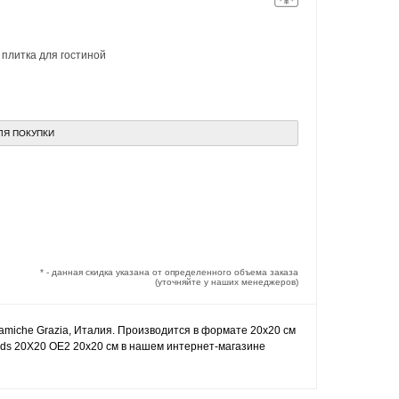
,
плитка для гостиной
ЛЯ ПОКУПКИ
* - данная скидка указана от определенного объема заказа
(уточняйте у наших менеджеров)
amiche Grazia, Италия. Производится в формате 20x20 см
eds 20X20 OE2 20x20 см в нашем интернет-магазине