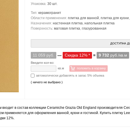
Упаковка:
30 шт.
Тип:
керамогранит
Области применения:
плитка для ванной
,
плитка для кухни
Назначения:
настенная плитка
,
напольная плитка
Поверхность:
матовая плитка
,
глазурованная
ДОСТУПНА Д
11 059 руб.
—
Скидка 12% *
=
9 732
руб./кв.м
Введите кол-во:
кв.м
положить в корзину
автоматически добавлять в запас 5% объема
( ничего не выбрано )
 входит в состав коллекции Ceramiche Grazia Old England производителя Cer
 см применяется для оформления ванной, кухни и гостиной. Купить плитку Le
идки 12%.