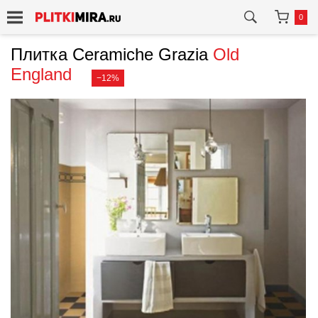
0
Плитка Ceramiche Grazia
Old
England
−12%