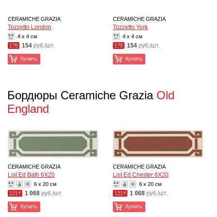
CERAMICHE GRAZIA
CERAMICHE GRAZIA
Tozzetto London
Tozzetto York
4 x 4 см
4 x 4 см
154
руб./шт.
154
руб./шт.
175
175
Купить
Купить
Бордюры Ceramiche Grazia
Old
England
CERAMICHE GRAZIA
CERAMICHE GRAZIA
List Ed Bath 6X20
List Ed Chester 6X20
6 x 20 см
6 x 20 см
1 068
руб./шт.
1 068
руб./шт.
1214
1214
Купить
Купить