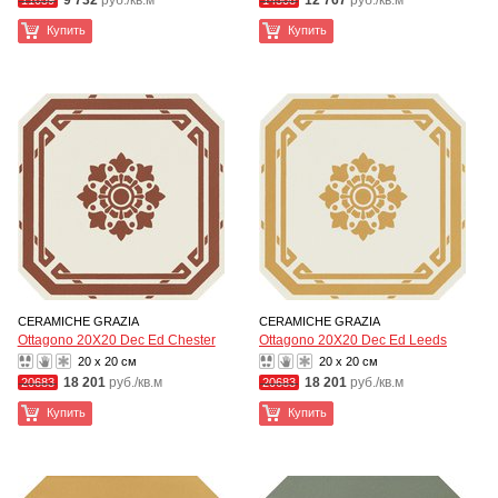
9 732
руб./кв.м
12 767
руб./кв.м
11059
14508
Купить
Купить
CERAMICHE GRAZIA
CERAMICHE GRAZIA
Ottagono 20X20 Dec Ed Chester
Ottagono 20X20 Dec Ed Leeds
20 x 20 см
20 x 20 см
18 201
руб./кв.м
18 201
руб./кв.м
20683
20683
Купить
Купить