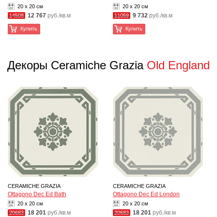
20 x 20 см
20 x 20 см
12 767
руб./кв.м
9 732
руб./кв.м
14508
11059
Купить
Купить
Декоры Ceramiche Grazia
Old England
CERAMICHE GRAZIA
CERAMICHE GRAZIA
Ottagono Dec Ed Bath
Ottagono Dec Ed London
20 x 20 см
20 x 20 см
18 201
руб./кв.м
18 201
руб./кв.м
20683
20683