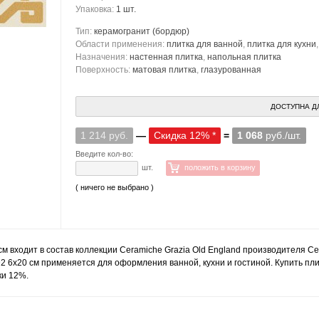
Упаковка:
1 шт.
Тип:
керамогранит
(бордюр)
Области применения:
плитка для ванной
,
плитка для кухни
Назначения:
настенная плитка
,
напольная плитка
Поверхность:
матовая плитка
,
глазурованная
ДОСТУПНА Д
1 214 руб.
—
Скидка 12% *
=
1 068
руб./шт.
Введите кол-во:
шт.
положить в корзину
( ничего не выбрано )
см входит в состав коллекции Ceramiche Grazia Old England производителя C
D2 6x20 см применяется для оформления ванной, кухни и гостиной. Купить пли
ки 12%.