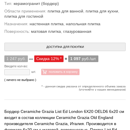
Тип:
керамогранит
(бордюр)
Области применения:
плитка для ванной
,
плитка для кухни
,
плитка для гостиной
Назначения:
настенная плитка
,
напольная плитка
Поверхность:
матовая плитка
,
глазурованная
ДОСТУПНА ДЛЯ ПОКУПКИ
1 247 руб.
—
Скидка 12% *
=
1 097
руб./шт.
Введите кол-во:
шт.
положить в корзину
( ничего не выбрано )
* - данная скидка указана от определенного объема заказа
(уточняйте у наших менеджеров)
Бордюр Ceramiche Grazia List Ed London 6X20 OELD6 6x20 см
входит в состав коллекции Ceramiche Grazia Old England
производителя Ceramiche Grazia, Италия. Производится в
формате 6x20 см с матовой, поверхностью. Плитка List Ed