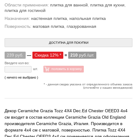
Области применения:
плитка для ванной
,
плитка для кухни
,
плитка для гостиной
Назначения:
настенная плитка
,
напольная плитка
Поверхность:
матовая плитка
,
глазурованная
ДОСТУПНА ДЛЯ ПОКУПКИ
239 руб.
—
Скидка 12% *
=
210
руб./шт.
Введите кол-во:
шт.
положить в корзину
( ничего не выбрано )
* - данная скидка указана от определенного объема заказа
(уточняйте у наших менеджеров)
Декор Ceramiche Grazia Tozz 4X4 Dec.Ed Chester OEED3 4x4
см входит в состав коллекции Ceramiche Grazia Old England
производителя Ceramiche Grazia, Италия. Производится в
формате 4x4 см с матовой, поверхностью. Плитка Tozz 4X4
Dec.Ed Chester OEED3 4x4 см применяется для оформления