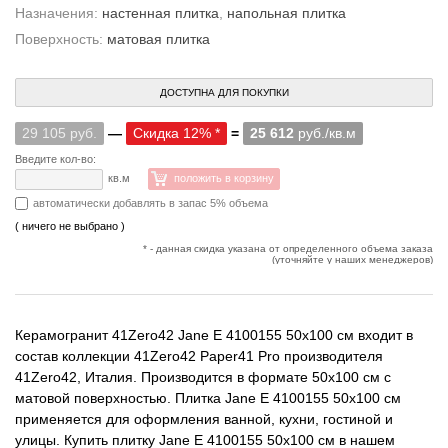
Назначения:
настенная плитка
,
напольная плитка
Поверхность:
матовая плитка
ДОСТУПНА ДЛЯ ПОКУПКИ
29 105 руб.
—
Скидка 12% *
=
25 612
руб./кв.м
Введите кол-во:
кв.м
положить в корзину
автоматически добавлять в запас 5% объема
( ничего не выбрано )
* - данная скидка указана от определенного объема заказа
(уточняйте у наших менеджеров)
Керамогранит 41Zero42 Jane E 4100155 50x100 см входит в
состав коллекции 41Zero42 Paper41 Pro производителя
41Zero42, Италия. Производится в формате 50x100 см с
матовой поверхностью. Плитка Jane E 4100155 50x100 см
применяется для оформления ванной, кухни, гостиной и
улицы. Купить плитку Jane E 4100155 50x100 см в нашем