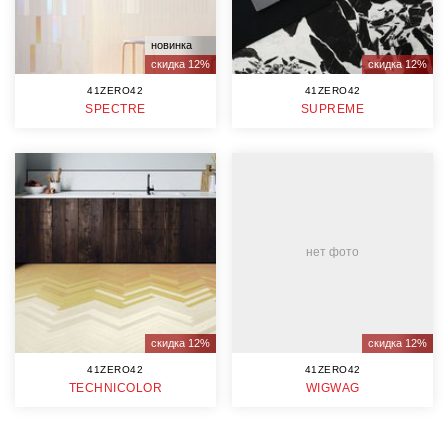
новинка
скидка 12%
скидка 12%
41ZERO42
41ZERO42
SPECTRE
SUPREME
нет фото
скидка 12%
скидка 12%
41ZERO42
41ZERO42
TECHNICOLOR
WIGWAG