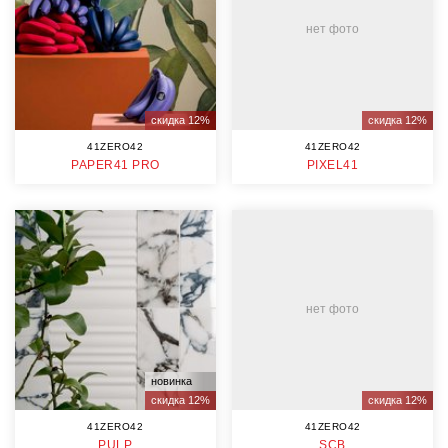
нет фото
скидка 12%
скидка 12%
41ZERO42
41ZERO42
PAPER41 PRO
PIXEL41
нет фото
новинка
скидка 12%
скидка 12%
41ZERO42
41ZERO42
PULP
SCB