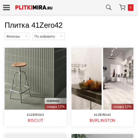
0
Плитка 41Zero42
Фильтры
По алфавиту
новинка
скидка 12%
скидка 12%
41ZERO42
41ZERO42
BISCUIT
BURLINGTON