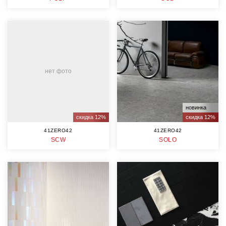
нет фото
новинка
скидка 12%
скидка 12%
41ZERO42
41ZERO42
SCW
SOLO