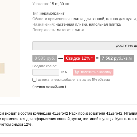
Упаковка:
15 кг
;
30 шт.
Тип:
керамогранит
Области применения:
плитка для ванной
,
плитка для кухни
Назначения:
настенная плитка
,
напольная плитка
Поверхность:
матовая плитка
ДОСТУПНА Д
8 593 руб.
—
Скидка 12% *
=
7 562
руб./кв.м
Введите кол-во:
кв.м
положить в корзину
автоматически добавлять в запас 5% объема
( ничего не выбрано )
см входит в состав коллекции 41Zero42 Pack производителя 41Zero42, Италия
 применяется для оформления ванной, кухни, гостиной и улицы. Купить плит
учетом скидки 12%.