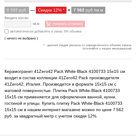
8 593 руб.
—
Скидка 12% *
=
7 562
руб./кв.м
Введите кол-во:
кв.м
положить в корзину
автоматически добавлять в запас 5% объема
( ничего не выбрано )
* - данная скидка указана от определенного объема заказа
(уточняйте у наших менеджеров)
Керамогранит 41Zero42 Pack White-Black 4100733 15x15 см
входит в состав коллекции 41Zero42 Pack производителя
41Zero42, Италия. Производится в формате 15x15 см с
матовой поверхностью. Плитка Pack White-Black 4100733
15x15 см применяется для оформления ванной, кухни,
гостиной и улицы. Купить плитку Pack White-Black 4100733
15x15 см в нашем интернет-магазине можно по цене 7 562
руб. за квадратный метр с учетом скидки 12%.