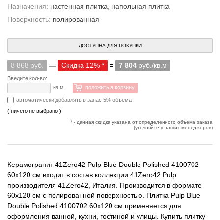
Назначения:
настенная плитка
,
напольная плитка
Поверхность:
полированная
ДОСТУПНА ДЛЯ ПОКУПКИ
8 868 руб.
—
Скидка 12% *
=
7 804
руб./кв.м
Введите кол-во:
кв.м
положить в корзину
автоматически добавлять в запас 5% объема
( ничего не выбрано )
* - данная скидка указана от определенного объема заказа
(уточняйте у наших менеджеров)
Керамогранит 41Zero42 Pulp Blue Double Polished 4100702
60x120 см входит в состав коллекции 41Zero42 Pulp
производителя 41Zero42, Италия. Производится в формате
60x120 см с полированной поверхностью. Плитка Pulp Blue
Double Polished 4100702 60x120 см применяется для
оформления ванной, кухни, гостиной и улицы. Купить плитку