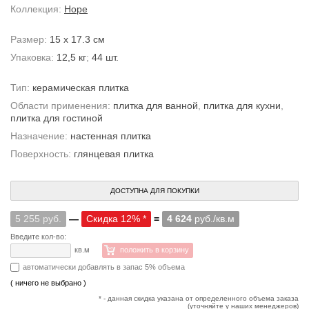
Коллекция:
Hope
Размер:
15 x 17.3 см
Упаковка:
12,5 кг
;
44 шт.
Тип:
керамическая плитка
Области применения:
плитка для ванной
,
плитка для кухни
,
плитка для гостиной
Назначение:
настенная плитка
Поверхность:
глянцевая плитка
ДОСТУПНА ДЛЯ ПОКУПКИ
5 255 руб.
—
Скидка 12% *
=
4 624
руб./кв.м
Введите кол-во:
кв.м
положить в корзину
автоматически добавлять в запас 5% объема
( ничего не выбрано )
* - данная скидка указана от определенного объема заказа
(уточняйте у наших менеджеров)