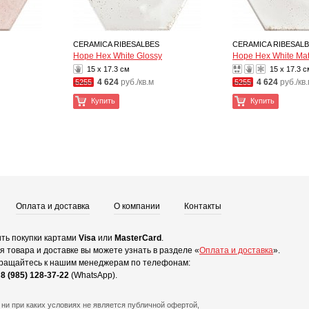
CERAMICA RIBESALBES
CERAMICA RIBESAL
Hope Hex White Glossy
Hope Hex White Mat
15 x 17.3 см
15 x 17.3 с
4 624
руб./кв.м
4 624
руб./кв
5255
5255
Купить
Купить
Оплата и доставка
О компании
Контакты
ть покупки картами
Visa
или
MasterCard
.
 товара и доставке вы можете узнать в разделе «
Оплата и доставка
».
ращайтесь к нашим менеджерам по телефонам:
и
8 (985) 128-37-22
(WhatsApp).
ни при каких условиях не является публичной офертой,