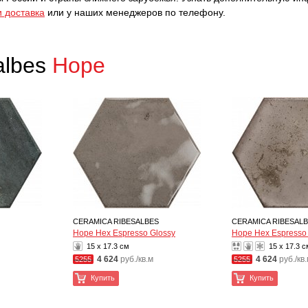
и доставка
или у наших менеджеров по телефону.
albes
Hope
CERAMICA RIBESALBES
CERAMICA RIBESAL
Hope Hex Espresso Glossy
Hope Hex Espresso 
15 x 17.3 см
15 x 17.3 с
4 624
руб./кв.м
4 624
руб./кв
5255
5255
Купить
Купить