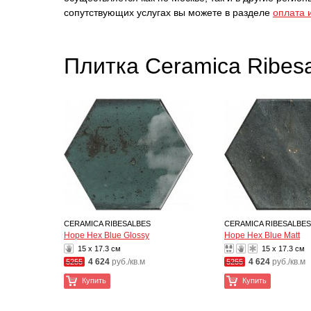
сопутствующих услугах вы можете в разделе
оплата 
Плитка Ceramica Ribes
CERAMICA RIBESALBES
CERAMICA RIBESALBES
Hope Hex Blue Glossy
Hope Hex Blue Matt
15 x 17.3 см
15 x 17.3 см
4 624
руб./кв.м
4 624
руб./кв.м
5255
5255
Купить
Купить