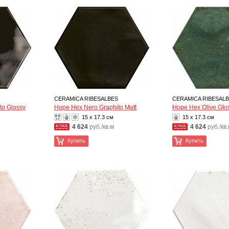
CERAMICA RIBESALBES
CERAMICA RIBESAL
to Glossy
Hope Hex Nero Graphito Matt
Hope Hex Olive Glo
15 x 17.3 см
15 x 17.3 см
4 624
руб./кв.м
4 624
руб./кв
5255
5255
Купить
Купить