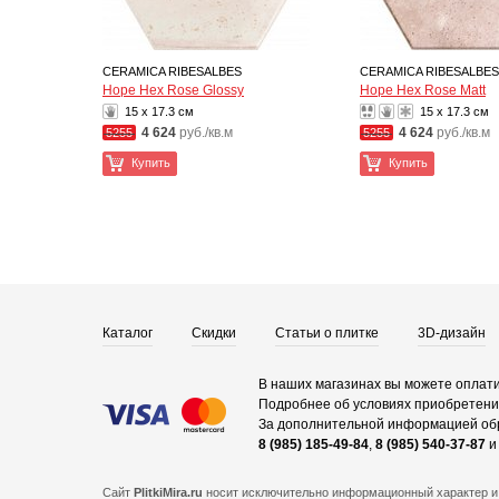
CERAMICA RIBESALBES
CERAMICA RIBESALBES
Hope Hex Rose Glossy
Hope Hex Rose Matt
15 x 17.3 см
15 x 17.3 см
4 624
руб./кв.м
4 624
руб./кв.м
5255
5255
Купить
Купить
Каталог
Скидки
Статьи о плитке
3D-дизайн
В наших магазинах вы можете оплати
Подробнее об условиях приобретения
За дополнительной информацией об
8 (985) 185-49-84
,
8 (985) 540-37-87
Сайт
PlitkiMira.ru
носит исключительно информационный характер и 