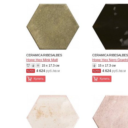
CERAMICA RIBESALBES
CERAMICA RIBESALBES
Hope Hex Mink Matt
Hope Hex Nero Graphi
15 x 17.3 см
15 x 17.3 см
4 624
руб./кв.м
4 624
руб./кв.м
5255
5255
Купить
Купить