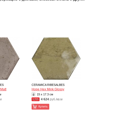
BES
CERAMICA RIBESALBES
Matt
Hope Hex Mink Glossy
м
15 x 17.3 см
.м
4 624
руб./кв.м
5255
Купить