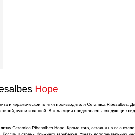
esalbes
Hope
нита и керамической плитки производителя Ceramica Ribesalbes. Д
стиной, кухни и ванной. В коллекции представлены следующие вид
итку Ceramica Ribesalbes Hope. Кроме того, сегодня на всю колле
оны России и страны ближнего зарубежья. Узнать дополнительную и