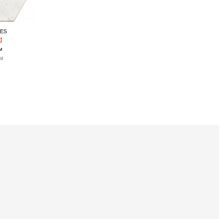
BES
t
м
.м