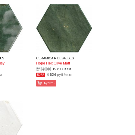
BES
CERAMICA RIBESALBES
ssy
Hope Hex Olive Matt
15 x 17.3 см
.м
4 624
руб./кв.м
5255
Купить