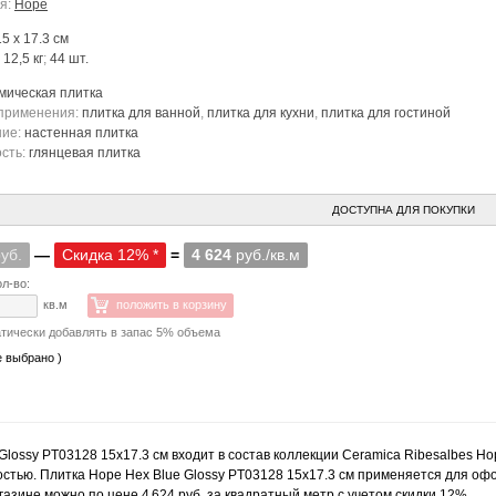
я:
Hope
15 x 17.3 см
:
12,5 кг
;
44 шт.
мическая плитка
применения:
плитка для ванной
,
плитка для кухни
,
плитка для гостиной
ние:
настенная плитка
сть:
глянцевая плитка
ДОСТУПНА ДЛЯ ПОКУПКИ
уб.
—
Скидка 12% *
=
4 624
руб./кв.м
л-во:
кв.м
положить в корзину
тически добавлять в запас 5% объема
е выбрано )
Glossy PT03128 15x17.3 см входит в состав коллекции Ceramica Ribesalbes H
стью. Плитка Hope Hex Blue Glossy PT03128 15x17.3 см применяется для офо
азине можно по цене 4 624 руб. за квадратный метр с учетом скидки 12%.