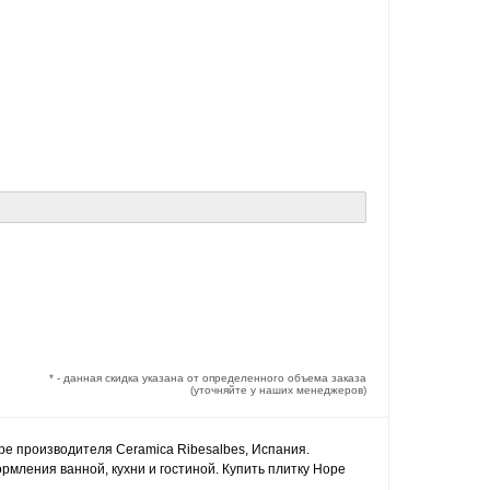
* - данная скидка указана от определенного объема заказа
(уточняйте у наших менеджеров)
ope производителя Ceramica Ribesalbes, Испания.
рмления ванной, кухни и гостиной. Купить плитку Hope