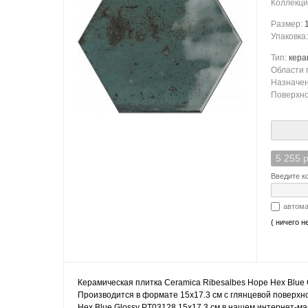
Коллекци
Размер:
Упаковка
Тип:
кера
Области 
Назначе
Поверхно
5 255 р
Введите ко
автома
( ничего н
Керамическая плитка Ceramica Ribesalbes Hope Hex Blue 
Производится в формате 15x17.3 см с глянцевой поверхно
Hex Blue Glossy PT03128 15x17.3 см в нашем интернет-маг