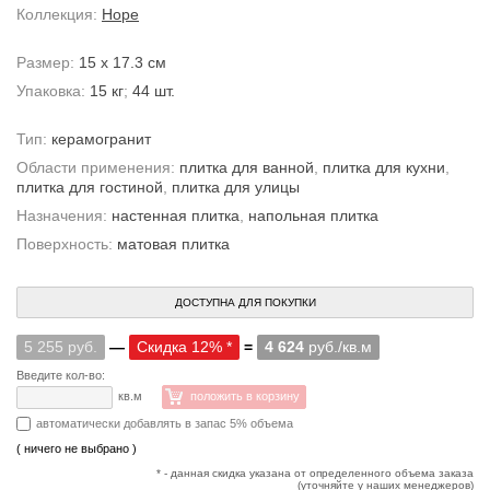
Коллекция:
Hope
Размер:
15 x 17.3 см
Упаковка:
15 кг
;
44 шт.
Тип:
керамогранит
Области применения:
плитка для ванной
,
плитка для кухни
,
плитка для гостиной
,
плитка для улицы
Назначения:
настенная плитка
,
напольная плитка
Поверхность:
матовая плитка
ДОСТУПНА ДЛЯ ПОКУПКИ
5 255 руб.
—
Скидка 12% *
=
4 624
руб./кв.м
Введите кол-во:
кв.м
положить в корзину
автоматически добавлять в запас 5% объема
( ничего не выбрано )
* - данная скидка указана от определенного объема заказа
(уточняйте у наших менеджеров)