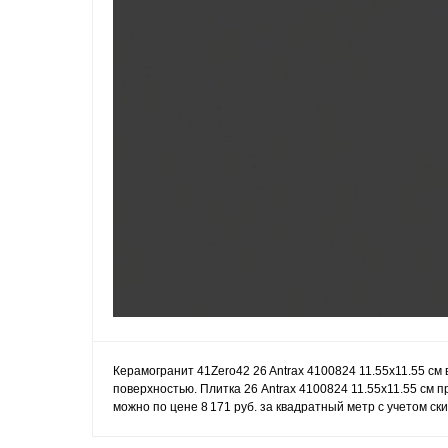
Керамогранит 41Zero42 26 Antrax 4100824 11.55x11.55 см 
поверхностью. Плитка 26 Antrax 4100824 11.55x11.55 см п
можно по цене 8 171 руб. за квадратный метр с учетом ск