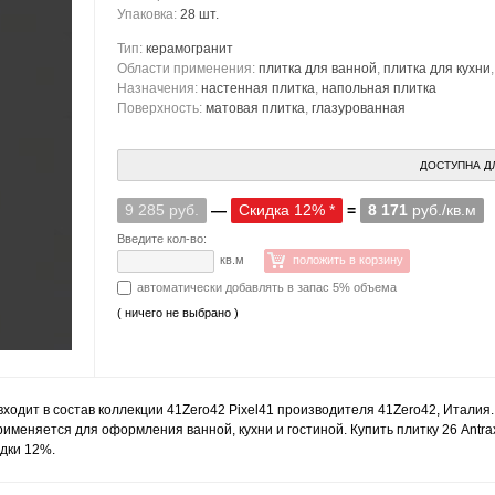
Упаковка:
28 шт.
Тип:
керамогранит
Области применения:
плитка для ванной
,
плитка для кухни
Назначения:
настенная плитка
,
напольная плитка
Поверхность:
матовая плитка
,
глазурованная
ДОСТУПНА Д
9 285 руб.
—
Скидка 12% *
=
8 171
руб./кв.м
Введите кол-во:
кв.м
положить в корзину
автоматически добавлять в запас 5% объема
( ничего не выбрано )
входит в состав коллекции 41Zero42 Pixel41 производителя 41Zero42, Италия.
рименяется для оформления ванной, кухни и гостиной. Купить плитку 26 Antr
идки 12%.