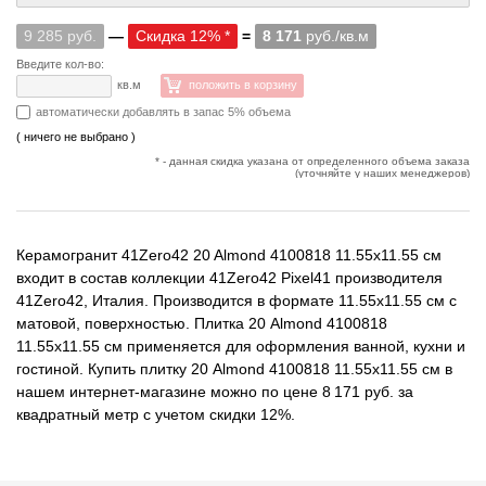
9 285 руб.
—
Скидка 12% *
=
8 171
руб./кв.м
Введите кол-во:
кв.м
положить в корзину
автоматически добавлять в запас 5% объема
( ничего не выбрано )
* - данная скидка указана от определенного объема заказа
(уточняйте у наших менеджеров)
Керамогранит 41Zero42 20 Almond 4100818 11.55x11.55 см
входит в состав коллекции 41Zero42 Pixel41 производителя
41Zero42, Италия. Производится в формате 11.55x11.55 см с
матовой, поверхностью. Плитка 20 Almond 4100818
11.55x11.55 см применяется для оформления ванной, кухни и
гостиной. Купить плитку 20 Almond 4100818 11.55x11.55 см в
нашем интернет-магазине можно по цене 8 171 руб. за
квадратный метр с учетом скидки 12%.