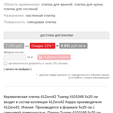
Области применения:
плитка для ванной
,
плитка для кухни
,
плитка для гостиной
Назначение:
настенная плитка
Поверхность:
глянцевая плитка
ДОСТУПНА ДЛЯ ПОКУПКИ
7 535 руб.
—
Скидка 12% *
=
6 631
руб./кв.м
Введите кол-во:
кв.м
положить в корзину
автоматически добавлять в запас 5% объема
( ничего не выбрано )
* - данная скидка указана от определенного объема заказа
(уточняйте у наших менеджеров)
Керамическая плитка 41Zero42 Tuareg 4101048 5x20 см
входит в состав коллекции 41Zero42 Kappa производителя
41Zero42, Италия. Производится в формате 5x20 см с
глянцевой поверхностью. Плитка Tuareg 4101048 5x20 см