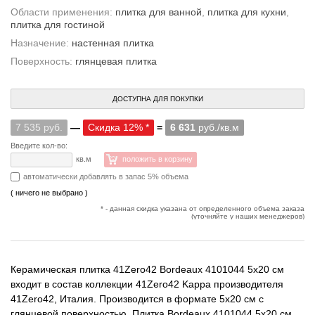
Области применения:
плитка для ванной
,
плитка для кухни
,
плитка для гостиной
Назначение:
настенная плитка
Поверхность:
глянцевая плитка
ДОСТУПНА ДЛЯ ПОКУПКИ
7 535 руб.
—
Скидка 12% *
=
6 631
руб./кв.м
Введите кол-во:
кв.м
положить в корзину
автоматически добавлять в запас 5% объема
( ничего не выбрано )
* - данная скидка указана от определенного объема заказа
(уточняйте у наших менеджеров)
Керамическая плитка 41Zero42 Bordeaux 4101044 5x20 см
входит в состав коллекции 41Zero42 Kappa производителя
41Zero42, Италия. Производится в формате 5x20 см с
глянцевой поверхностью. Плитка Bordeaux 4101044 5x20 см