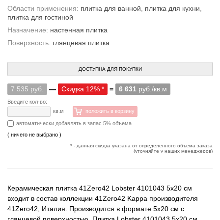
Области применения:
плитка для ванной
,
плитка для кухни
,
плитка для гостиной
Назначение:
настенная плитка
Поверхность:
глянцевая плитка
ДОСТУПНА ДЛЯ ПОКУПКИ
7 535 руб.
—
Скидка 12% *
=
6 631
руб./кв.м
Введите кол-во:
кв.м
положить в корзину
автоматически добавлять в запас 5% объема
( ничего не выбрано )
* - данная скидка указана от определенного объема заказа
(уточняйте у наших менеджеров)
Керамическая плитка 41Zero42 Lobster 4101043 5x20 см
входит в состав коллекции 41Zero42 Kappa производителя
41Zero42, Италия. Производится в формате 5x20 см с
глянцевой поверхностью. Плитка Lobster 4101043 5x20 см