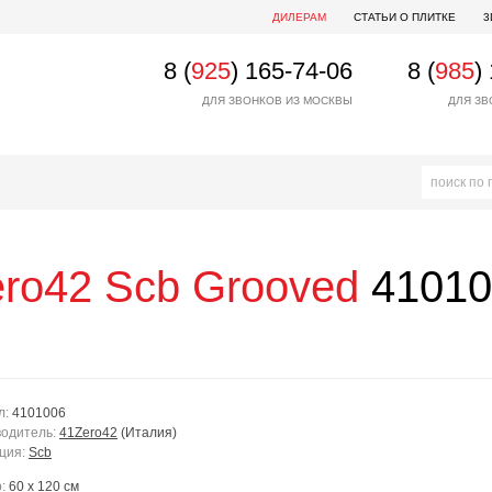
ДИЛЕРАМ
СТАТЬИ О ПЛИТКЕ
3
8 (
925
) 165-74-06
8 (
985
)
ДЛЯ ЗВОНКОВ ИЗ МОСКВЫ
ДЛЯ ЗВ
ro42
Scb Grooved
41010
л:
4101006
одитель:
41Zero42
(Италия)
ция:
Scb
р:
60 x 120 см