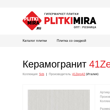
Каталог плитки
Плитка со скидкой
Керамогранит
41Ze
Коллекция:
Scb
|
Производитель:
41Zero42
(Италия)
Артику
Произв
Коллек
Разме