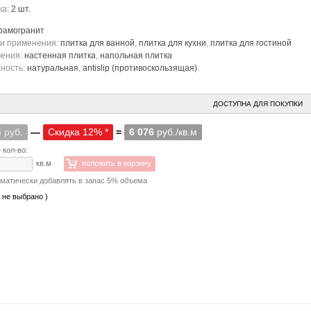
ка:
2 шт.
рамогранит
и применения:
плитка для ванной
,
плитка для кухни
,
плитка для гостиной
чения:
настенная плитка
,
напольная плитка
ность:
натуральная
,
antislip (противоскользящая)
ДОСТУПНА ДЛЯ ПОКУПКИ
 руб.
—
Скидка 12% *
=
6 076
руб./кв.м
 кол-во:
кв.м
положить в корзину
матически добавлять в запас 5% объема
о не выбрано )