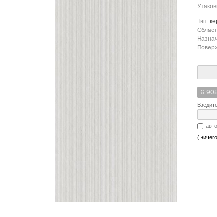
Упаков
Тип:
ке
Област
Назна
Поверх
6 905
Введите
авто
( ничег